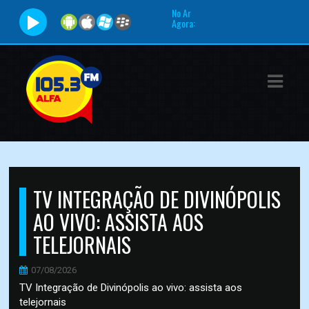
No Ar
Agora:
ASTS
IAS
IA
DOS
RAMAÇÃO
TV INTEGRAÇÃO DE DIVINÓPOLIS
TOS
AO VIVO: ASSISTA AOS
TELEJORNAIS
E
E
07/08/2026
TV Integração de Divinópolis ao vivo: assista aos
telejornais
ATO